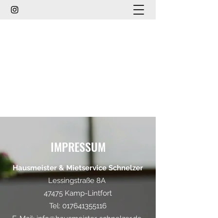
HAUSMEISTER & MIETSERVICE
SCHNELZER
info@hausmeister-schnelzer.de
0176 41355116
IMPRESSUM
Hausmeister & Mietservice Schnelzer
Lessingstraße 8A
47475 Kamp-Lintfort
Tel:
017641355116