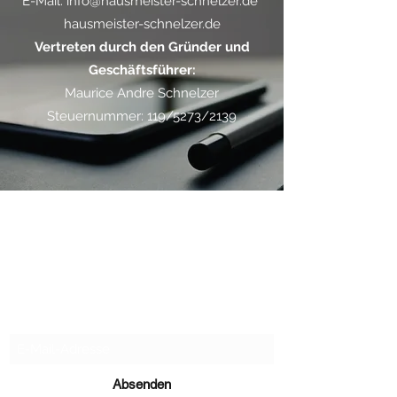
E-Mail: info@hausmeister-schnelzer.de
hausmeister-schnelzer.de
Vertreten durch den Gründer und
Geschäftsführer:
Maurice Andre Schnelzer
Steuernummer: 119/5273/2139
HAUSMEISTER & MIETSERVICE
SCHNELZER
Abo-Formular
Absenden